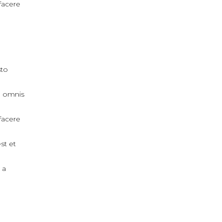
facere
sto
, omnis
facere
st et
 a