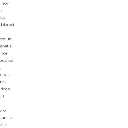
s non
m
itur
 blandit
.
get. In
enatis
, non
bus vel
,
cenas
arcu
rices
uis
bero
 Nam a
lisis