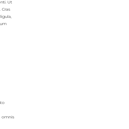
nti. Ut
. Cras
ligula,
ctum
sto
, omnis