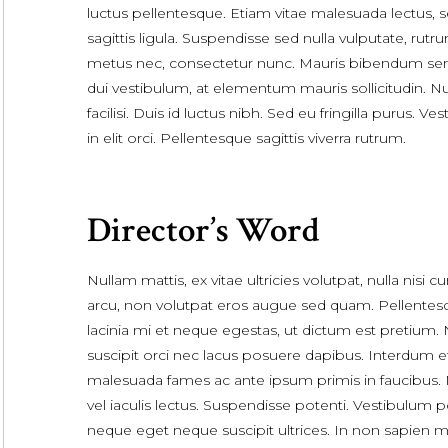
luctus pellentesque. Etiam vitae malesuada lectus, 
sagittis ligula. Suspendisse sed nulla vulputate, rutr
metus nec, consectetur nunc. Mauris bibendum se
dui vestibulum, at elementum mauris sollicitudin. Nu
facilisi. Duis id luctus nibh. Sed eu fringilla purus. Ve
in elit orci. Pellentesque sagittis viverra rutrum.
Director’s Word
Nullam mattis, ex vitae ultricies volutpat, nulla nisi c
arcu, non volutpat eros augue sed quam. Pellentes
lacinia mi et neque egestas, ut dictum est pretium.
suscipit orci nec lacus posuere dapibus. Interdum e
malesuada fames ac ante ipsum primis in faucibus. 
vel iaculis lectus. Suspendisse potenti. Vestibulum 
neque eget neque suscipit ultrices. In non sapien mo