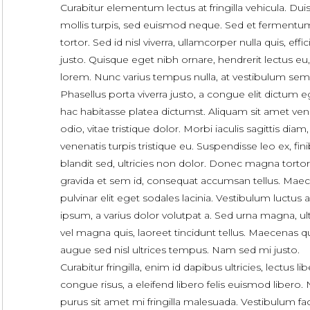
Curabitur elementum lectus at fringilla vehicula. Dui
mollis turpis, sed euismod neque. Sed et fermentu
tortor. Sed id nisl viverra, ullamcorper nulla quis, effic
justo. Quisque eget nibh ornare, hendrerit lectus eu,
lorem. Nunc varius tempus nulla, at vestibulum sem
Phasellus porta viverra justo, a congue elit dictum e
hac habitasse platea dictumst. Aliquam sit amet ven
odio, vitae tristique dolor. Morbi iaculis sagittis diam
venenatis turpis tristique eu. Suspendisse leo ex, fini
blandit sed, ultricies non dolor. Donec magna tortor
gravida et sem id, consequat accumsan tellus. Mae
pulvinar elit eget sodales lacinia. Vestibulum luctus 
ipsum, a varius dolor volutpat a. Sed urna magna, ult
vel magna quis, laoreet tincidunt tellus. Maecenas q
augue sed nisl ultrices tempus. Nam sed mi justo.
Curabitur fringilla, enim id dapibus ultricies, lectus li
congue risus, a eleifend libero felis euismod libero.
purus sit amet mi fringilla malesuada. Vestibulum faci