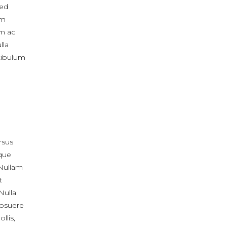
sed
um
m ac
lla
stibulum
ursus
que
 Nullam
t
Nulla
posuere
llis,