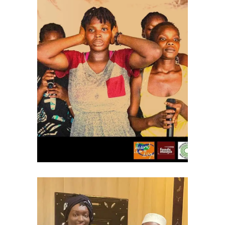
Le festival de mode « Labo
Kayesien », organisé par Mida
Style, se déroulera du 22 au 24
septembre dans la ville de
Kayes, surnommée la « cité
des rails ». Ce prometteur
événement réunira des
acteurs culturels et des
artistes autour de la mode,
soutenu par la subvention
#012 du Fonds Maaya.
ACTUALITE DE NOS
BENEFICIARES
Le projet « Elles encore Elles »
de Jiriladon bénéficie de notre