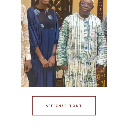
subvention(Fonds de Soutien
à la structuration des
organisations culturelles),
avec des activités prévues du
14 au 18 septembre à la
Fondation sur le Niger à
Ségou. Ce projet vise à
dénoncer la maltraitance et
les préjugés auxquels les filles
sont confrontées au quotidien
dans la société. […]
ACTUALITÉ FONDS
MAAYA
AFFICHER TOUT
Le lundi 11 septembre 2023,
l’équipe exécutive du Fonds