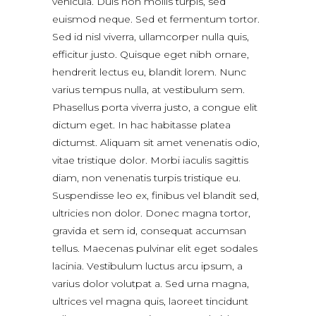
vehicula. Duis non mollis turpis, sed
euismod neque. Sed et fermentum tortor.
Sed id nisl viverra, ullamcorper nulla quis,
efficitur justo. Quisque eget nibh ornare,
hendrerit lectus eu, blandit lorem. Nunc
varius tempus nulla, at vestibulum sem.
Phasellus porta viverra justo, a congue elit
dictum eget. In hac habitasse platea
dictumst. Aliquam sit amet venenatis odio,
vitae tristique dolor. Morbi iaculis sagittis
diam, non venenatis turpis tristique eu.
Suspendisse leo ex, finibus vel blandit sed,
ultricies non dolor. Donec magna tortor,
gravida et sem id, consequat accumsan
tellus. Maecenas pulvinar elit eget sodales
lacinia. Vestibulum luctus arcu ipsum, a
varius dolor volutpat a. Sed urna magna,
ultrices vel magna quis, laoreet tincidunt