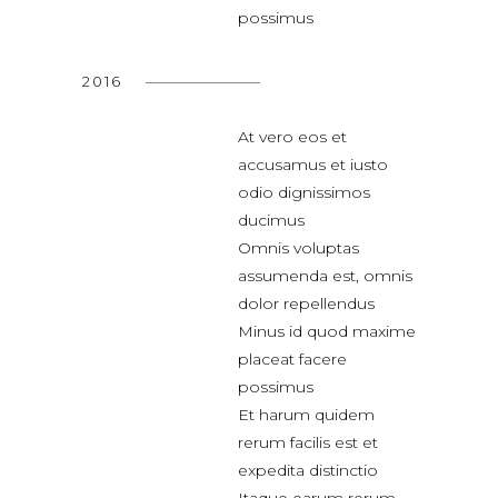
possimus
2016
At vero eos et
accusamus et iusto
odio dignissimos
ducimus
Omnis voluptas
assumenda est, omnis
dolor repellendus
Minus id quod maxime
placeat facere
possimus
Et harum quidem
rerum facilis est et
expedita distinctio
Itaque earum rerum