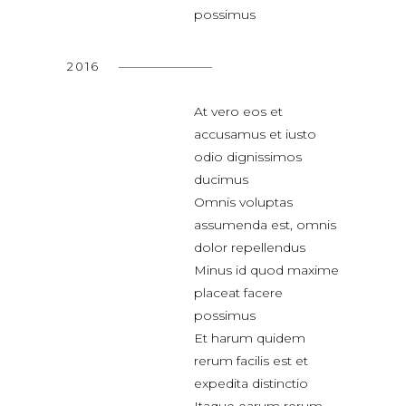
possimus
2016
At vero eos et
accusamus et iusto
odio dignissimos
ducimus
Omnis voluptas
assumenda est, omnis
dolor repellendus
Minus id quod maxime
placeat facere
possimus
Et harum quidem
rerum facilis est et
expedita distinctio
Itaque earum rerum