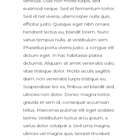
vehicula. Duis non mollis turpis, sed
euismod neque. Sed et fermentum tortor.
Sed id nisl viverra, ullamcorper nulla quis,
efficitur justo. Quisque eget nibh ornare,
hendrerit lectus eu, blandit lorem. Nunc
varius tempus nulla, at vestibulum sem.
Phasellus porta viverra justo, a congue elit
dictum eget. In hac habitasse platea
dictumst. Aliquam sit amet venenatis odio,
vitae tristique dolor. Morbi iaculis sagittis
diam, non venenatis turpis tristique eu.
Suspendisse leo ex, finibus vel blandit sed,
ultricies non dolor. Donec magna tortor,
gravida et sem id, consequat accumsan
tellus. Maecenas pulvinar elit eget sodales
lacinia. Vestibulum luctus arcu ipsum, a
varius dolor volutpat a. Sed urna magna,
ultrices vel magna quis, laoreet tincidunt