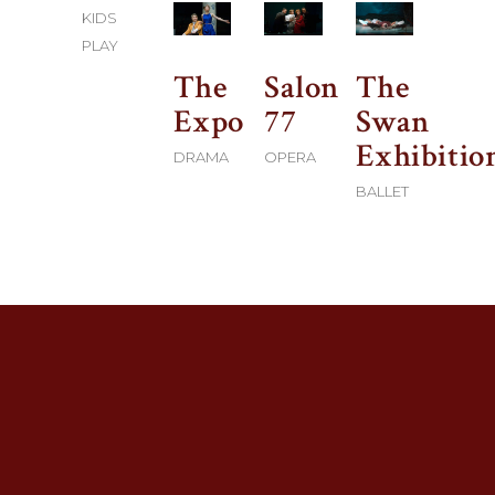
KIDS
PLAY
The
Salon
The
Expo
77
Swan
Exhibitio
DRAMA
OPERA
BALLET