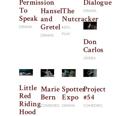
Permission
Dialogue
To
Hansel
The
DRAMA
Speak
and
Nutcracker
Gretel
DRAMA
KIDS
PLAY
DRAMA
Don
Carlos
OPERA
Little
Marie
Spotter
Project
Red
Bern
Expo
#54
Riding
COMEDIES
DRAMA
COMEDIES
Hood