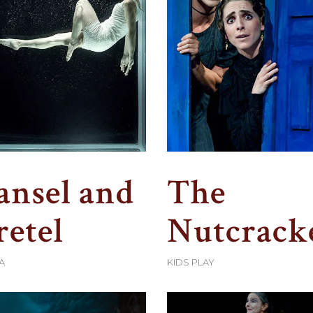
ansel and
The
retel
Nutcrack
A
KIDS PLAY