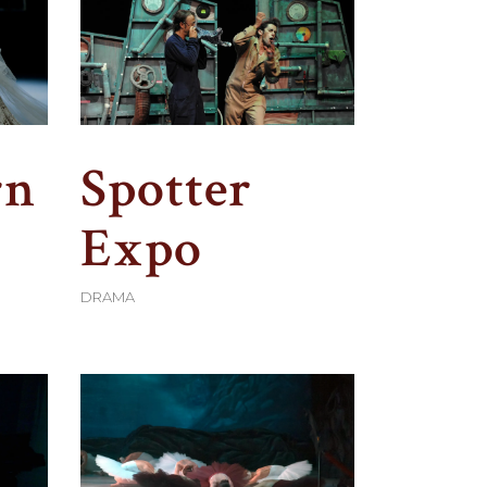
rn
Spotter
Expo
DRAMA