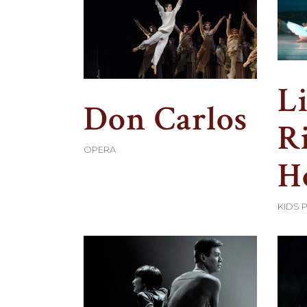
Li
Don Carlos
R
OPERA
H
KIDS 