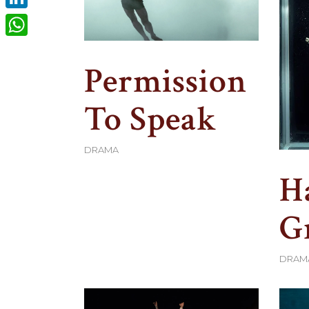
LinkedIn
WhatsApp
Permission
To Speak
DRAMA
H
G
DRAM