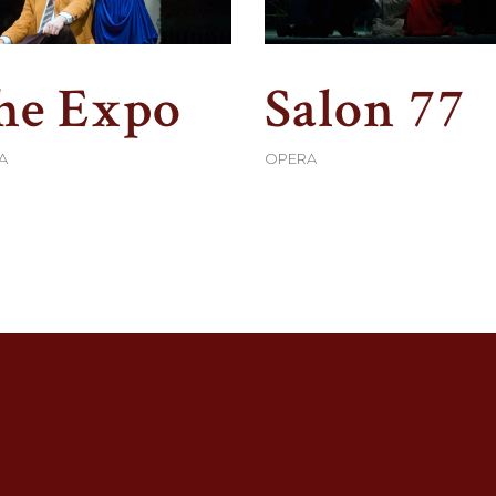
he Expo
Salon 77
A
OPERA