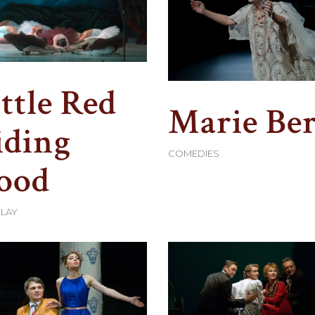
ttle Red
Marie Be
iding
COMEDIES
ood
PLAY