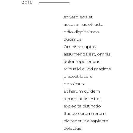
2016
At vero eos et
accusamus et iusto
odio dignissimos
ducimus
Omnis voluptas
assumenda est, omnis
dolor repellendus
Minus id quod maxime
placeat facere
possimus
Et harum quidem
rerum facilis est et
expedita distinctio
Itaque earum rerum
hic tenetur a sapiente
delectus