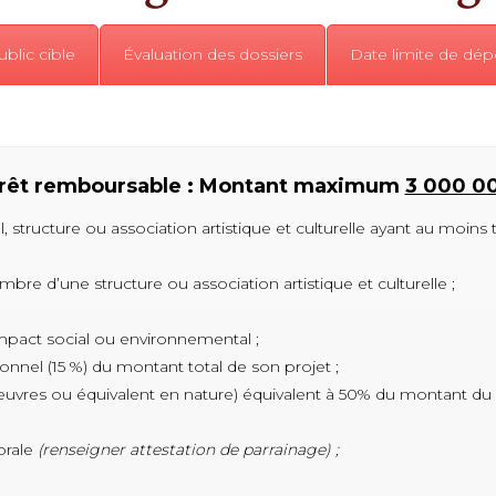
blic cible
Évaluation des dossiers
Date limite de dép
| Prêt remboursable : Montant maximum
3 000 0
el, structure ou association artistique et culturelle ayant au moins
bre d’une structure ou association artistique et culturelle ;
impact social ou environnemental ;
nnel (15 %) du montant total de son projet ;
uvres ou équivalent en nature) équivalent à 50% du montant du
orale
(renseigner attestation de parrainage) ;